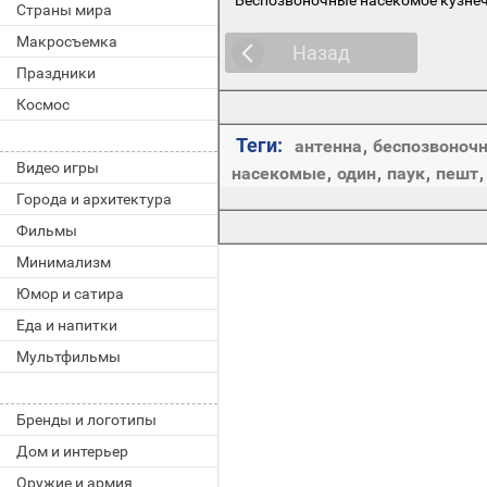
Страны мира
Макросъемка
Назад
Праздники
Космос
Теги:
антенна
,
беспозвоноч
Видео игры
насекомые
,
один
,
паук
,
пешт
Города и архитектура
Фильмы
Минимализм
Юмор и сатира
Еда и напитки
Мультфильмы
Бренды и логотипы
Дом и интерьер
Оружие и армия