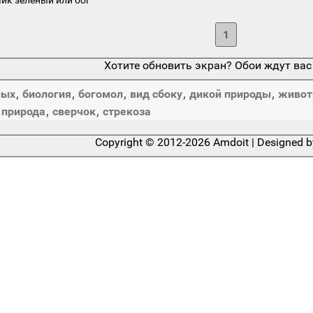
1
Хотите обновить экран? Обои ждут вас
ных
,
биология
,
богомол
,
вид сбоку
,
дикой природы
,
живот
,
природа
,
сверчок
,
стрекоза
Copyright © 2012-2026 Amdoit | Designed 