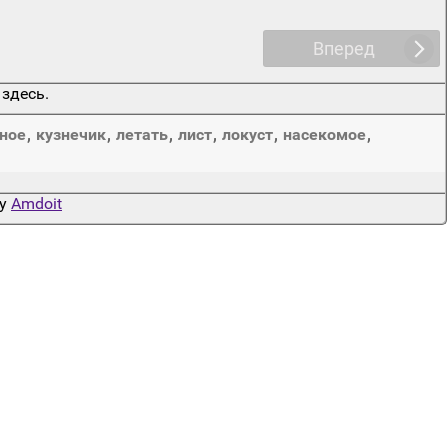
Вперед
 здесь.
ное
,
кузнечик
,
летать
,
лист
,
локуст
,
насекомое
,
by
Amdoit