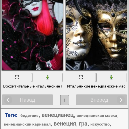
Восхитительные итальянские маскарадные костюмы
Итальянкие венецианские маск
Назад
Вперед
1
венецианец
Теги:
,
,
,
бедствие
венецианская маска
венеция
гра
,
,
,
,
венецианский карнавал
искусство