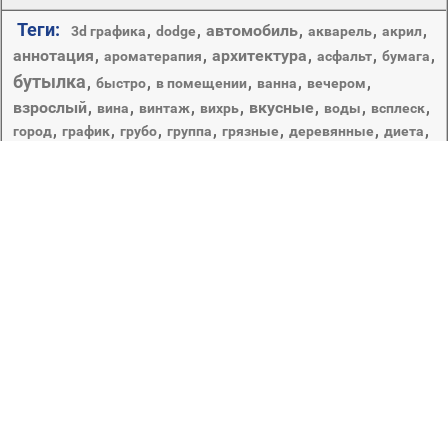
Теги:
,
,
автомобиль
,
,
,
3d графика
dodge
акварель
акрил
аннотация
,
,
архитектура
,
,
,
ароматерапия
асфальт
бумага
бутылка
,
,
,
,
,
быстро
в помещении
ванна
вечером
взрослый
,
,
,
,
вкусные
,
,
,
вина
винтаж
вихрь
воды
всплеск
,
,
,
,
,
,
,
город
график
грубо
группа
грязные
деревянные
диета
дизайн
,
,
,
,
диск
додж челленджер
додж челленджер срт
еда
древесины
еда и напитки
,
,
,
,
,
,
дом
дорога
духи
искусство
здоровья
здоровый
,
,
,
лист
,
масло
,
натюрморт
один
медицина
,
,
носить
,
,
оливковое масло
,
питание
,
пить
,
портрет
,
рабочего стола
старый
стекло
,
размытость
,
,
,
текстура
,
фрукты
,
холст
,
человек
Жировое вещество, приготовляемое из веществ
животного, растительного или минерального
происхождения. Масляные краски, а также картина,
написанная ими ( спец. ).
Copyright © 2012-2026 Amdoit | Designed by
Amdoit