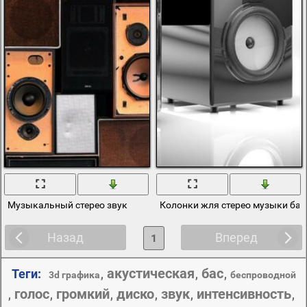
Музыкальный стерео звук
Колонки жля стерео музыки бас
Назад
Вперед
1
акустическая
бас
Теги:
,
,
,
3d графика
беспроводной
голос
громкий
диско
звук
интенсивность
,
,
,
,
,
,