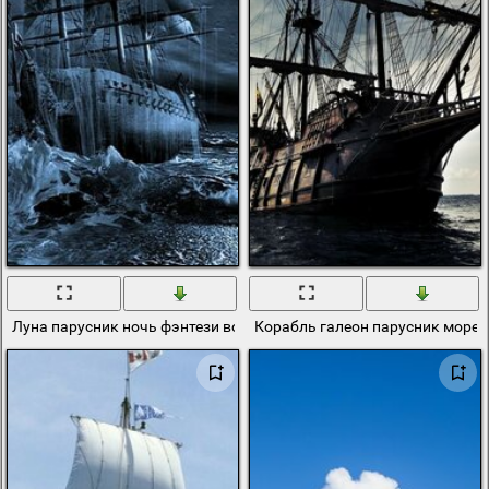
Луна парусник ночь фэнтези вода корабль-призрак
Корабль галеон парусник море 