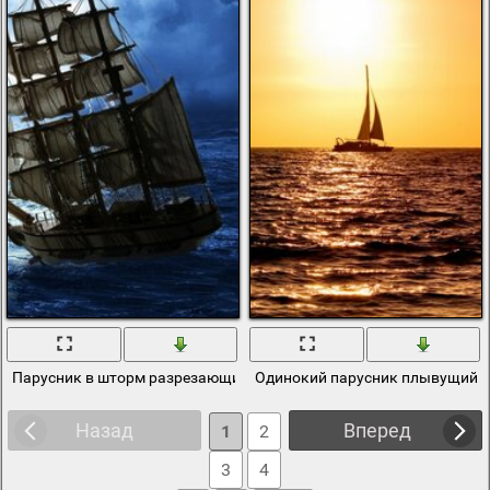
Парусник в шторм разрезающий волны
Одинокий парусник плывущий 
Назад
Вперед
1
2
3
4