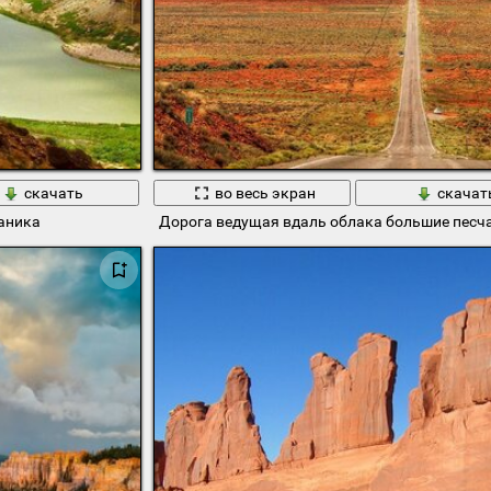
скачать
во весь экран
скачат
аника
Дорога ведущая вдаль облака большие песч