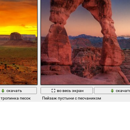
скачать
во весь экран
скачат
 тропинка песок
Пейзаж пустыни с песчаником