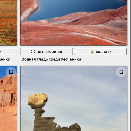
ь
во весь экран
скачать
аники
Водная гладь среди песчаника