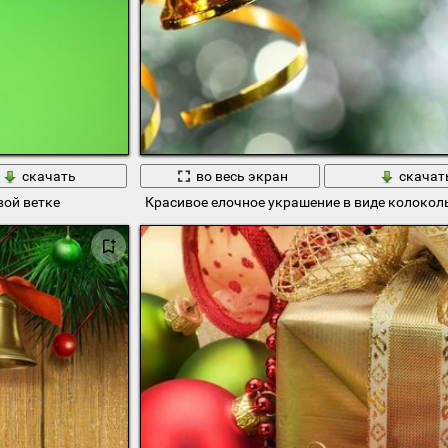
скачать
во весь экран
скачат
вой ветке
Красивое елочное украшение в виде колокол