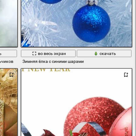
ь
во весь экран
скачать
ьчиков
Зимняя ёлка с синими шарами