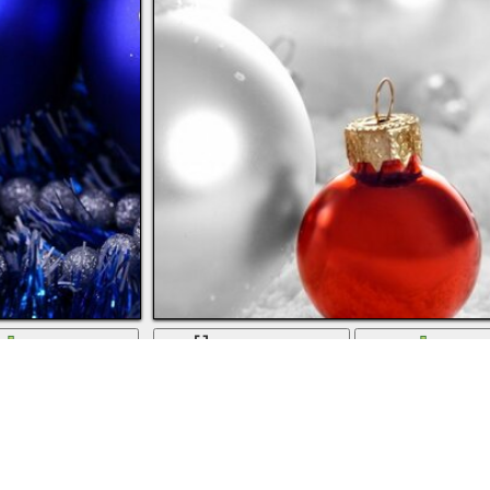
скачать
во весь экран
скачат
ристая гирлянда
Красные и серебристые шары на белом фоне