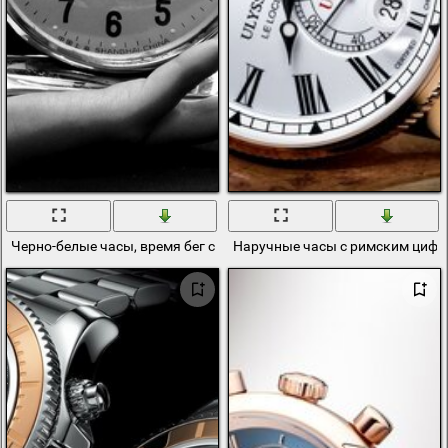
Черно-белые часы, время бег свой устремляет вдаль и жжет мо
Наручные часы с римским циф