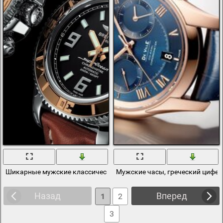
Шикарные мужские классические часы
Мужские часы, греческий цифе
Назад
Вперед
1
2
3