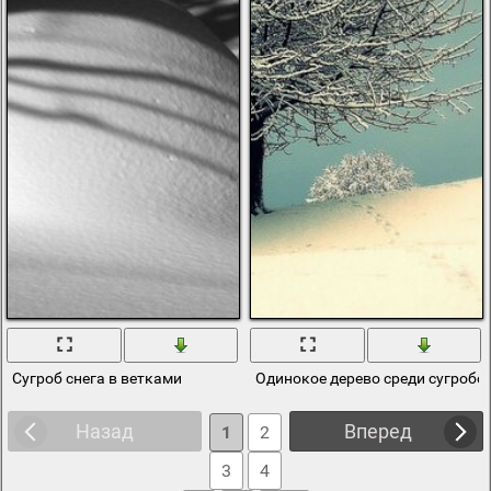
Сугроб снега в ветками
Одинокое дерево среди сугробо
Назад
Вперед
1
2
3
4