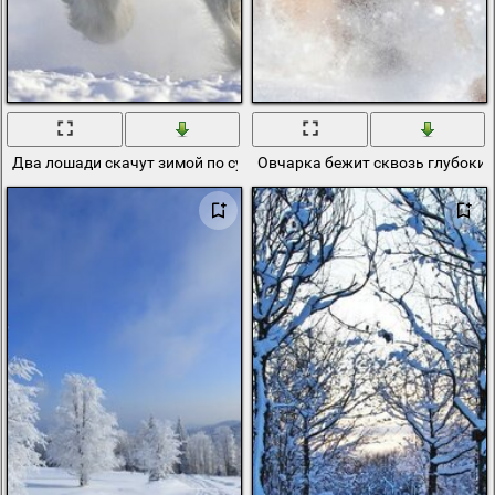
Два лошади скачут зимой по сугробам
Овчарка бежит сквозь глубокие