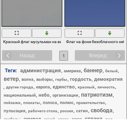
Красный флаг мусульман на ветру
Флаг на фоне безоблачного неб
Назад
Вперед
1
баннер
администрация
Теги:
,
,
,
,
америка
белый
ветер
гордость
демократия
,
,
,
,
,
волна
выборы
гербы
единство
,
,
,
,
,
,
европа
другие города
красный
личность
патриотизм
небо
национальный
,
,
,
,
организации
,
,
,
полюс
,
,
полоса
пейзажи
плакаты
правительство
свобода
,
,
,
,
,
пульсация
сатин
рабочего стола
россия
страна
символ
,
,
,
,
,
,
,
союз
свободы
синий
слава
сша
флаг
флагшток