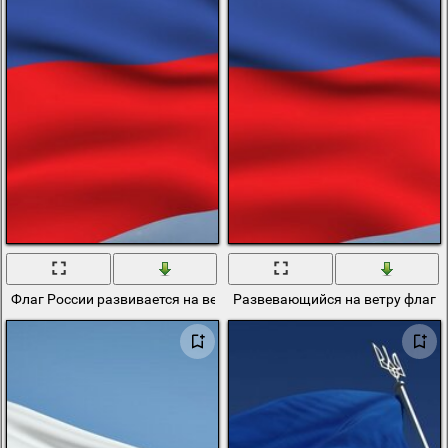
Флаг России развивается на ветру
Развевающийся на ветру флаг Р