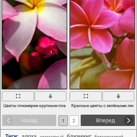
Цветы плюмерии крупным планом
Красные цветы с зелёными лис
Назад
Вперед
1
2
блюминг
Теги:
алоха
,
,
,
,
ароматный
ботанический