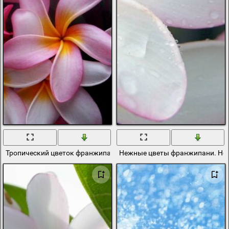
Тропический цветок франжипани на черном фоне
Нежные цветы франжипани. Нео