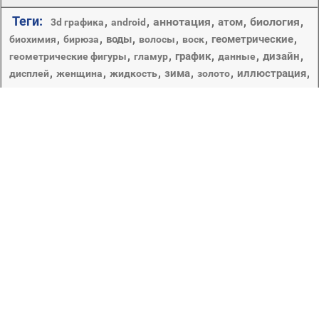
Теги:
,
,
аннотация
,
,
биология
,
атом
3d графика
android
,
,
,
,
,
,
воды
геометрические
биохимия
бирюза
волосы
воск
,
,
,
,
,
график
дизайн
геометрические фигуры
гламур
данные
,
,
,
,
,
,
зима
иллюстрация
дисплей
женщина
жидкость
золото
,
,
,
,
,
исследования
интернет
искусство
кислород
кожа
,
,
,
,
,
контрасты
круглый
компьютер
кристалл
курчавый
,
,
медицина
,
,
микробиология
материнская плата
мед
мода
,
,
,
,
,
,
мокрый
мороз
мыло
надписи и граффити
натюрморт
наука
,
,
,
,
,
,
,
новый год
обои
общение
один
падение
паук
рабочего стола
,
,
,
сфера
,
природа
сотовый телефон
химия
частицы
,
формы
,
,
,
,
шаблон
украшения
футбол
,
яркий
Одна из основных наук естествознания, изучающая
внутренний состав, внутреннее строение материи,
закономерности качественных изменений, разложения
и превращения веществ, а также закономерности
образования новых веществ в результате
качественных изменений. Качественный, химический