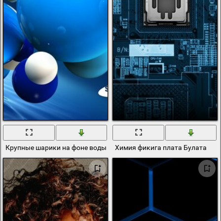
Крупные шарики на фоне воды
Химия фикига плата Булата