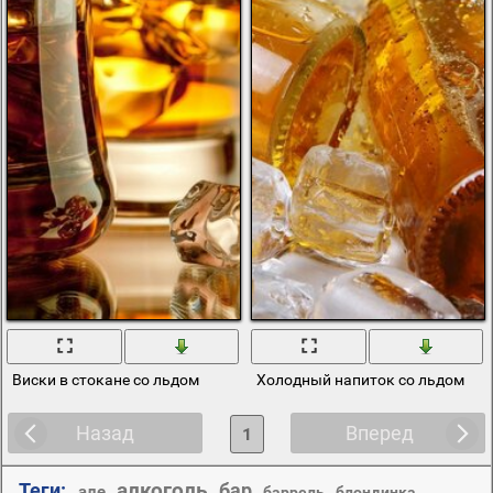
Виски в стокане со льдом
Холодный напиток со льдом
Назад
Вперед
1
алкоголь
Теги:
бар
,
,
,
,
,
але
баррель
блондинка