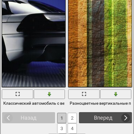
Классический автомобиль с вертикальными дверьми
Разноцветные вертикальные пол
Назад
Вперед
1
2
3
4