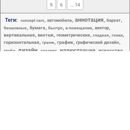
5
6
... 14
аннотация
Теги:
,
,
,
,
автомобиль
бархат
concept cars
,
бумага
,
,
,
,
вектор
бесшовные
быстро
в помещении
вертикальная
,
,
,
,
,
винтаж
геометрические
гладкая
гонки
горизонтальная
,
,
график
,
,
графический дизайн
гранж
дизайн
иллюстрация
искусство
,
,
,
,
,
грубо
занавес
обои
,
надписи
,
,
,
колеса
падение олимпа логотип
пестрый
,
,
,
полоса
,
,
,
подсветкой
природа
площадь
прожектор
рабочего стола
,
размытость
,
ретро
,
свет
,
светит
,
,
,
,
,
,
,
скрап
современные
сталь
творчество
театр
текстиль
текстура
темный
,
,
,
,
ткань
,
текстуры
тень
фон
,
украшения
,
,
,
транспортная система
фильмы
,
,
художественный
,
цвет
,
футуристический
холст
шаблон
,
,
яркий
яркие краски
Copyright © 2012-2026 Amdoit | Designed by
Amdoit