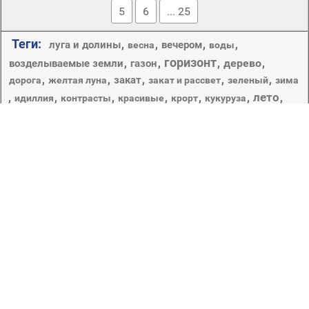
5
6
... 25
Теги:
,
,
,
,
луга и долины
вечером
весна
воды
горизонт
,
,
,
дерево
,
возделываемые земли
газон
,
,
,
,
,
закат
дорога
желтая луна
закат и рассвет
зеленый
зима
лето
,
,
,
,
,
,
,
идиллия
контрасты
красивые
крорт
кукуруза
небо
,
,
,
,
,
,
,
луна
облако
лист
море
ночь
облачно
пейзаж
пастбище
,
,
,
пейзажи
,
,
пастбища
плантации
поле
,
,
,
,
,
,
поля
погода
подсветкой
подсолнуха
полная луна
природа
почвы
,
,
,
,
,
путешествия
рассвет
пшеницы
сельских
сельское хозяйство
,
,
,
,
,
рост
свет
сезон
сельской местности
,
,
сенокос
,
,
сельхозугодия
силуэт
солнце
трава
ферма
,
,
,
,
,
,
сумрак
снег
солнечный
хорошую погоду
,
цвет
Видимая граница неба и земной или водной
поверхности, а также пространство неба над этой
границей. Всё видимое вокруг наблюдателя