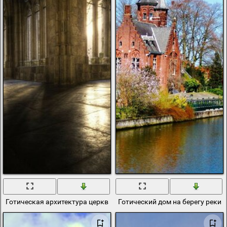
Готическая архитектура церкви эбби в замке
Готический дом на берегу реки