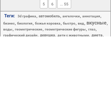
5
6
... 55
Теги:
,
,
,
,
автомобиль
3d графика
ангелочки
аннотация
вкусные
,
,
,
,
,
,
бизнес
биология
божья коровка
быстро
вид
,
,
,
,
воды
геометрические
геометрические фигуры
глаз
,
,
,
диета
,
девушка
графический дизайн
дети с животными
,
,
,
,
еда
,
,
дикий
дикой природы
диск
дождь
ежевика
,
,
,
,
здоровый
,
женщина
животное
животные
жук
здоровья
,
,
,
,
,
,
зонтики
зоопарк
игрушка
изолированные
иллюстрация
,
,
,
индивидуальность
искусство
капельки
лето
кондитерское изделие
,
,
,
,
крупным планом
лист
малина
,
мало
,
милые
,
,
,
питание
,
небо
освежение
природа
,
,
,
ребенок
,
сад
,
портрет
рабочего стола
свежесть
,
сладкий
,
сочные
,
,
транспортная система
фрукты
,
,
ягодка
эпикур
Немного, недостаточно. Первая часть сложных слов в
знач. немного, недостаточно ,.
Copyright © 2012-2026 Amdoit | Designed by
Amdoit