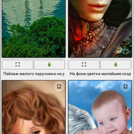
Пейзаж малого паручника на реке
На фоне цветка малейшее созда