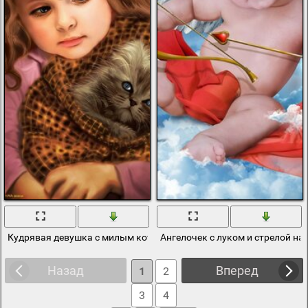
Кудрявая девушка с милым котенком
Ангелочек с луком и стрелой на
Назад
Вперед
1
2
3
4