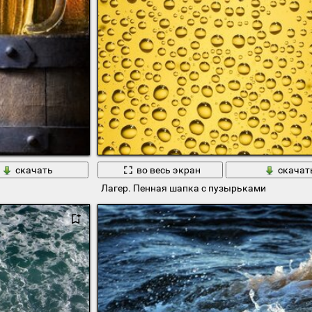
скачать
во весь экран
скачат
Лагер. Пенная шапка с пузырьками