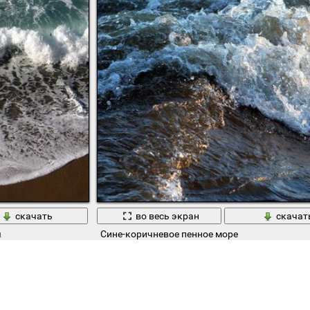
скачать
во весь экран
скачат
ы
Сине-коричневое пенное море