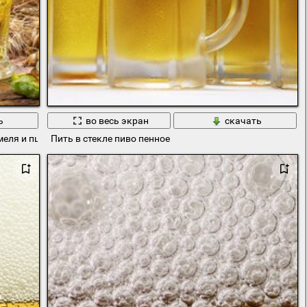
ь
во весь экран
скачать
хмеля и пшеницы
Пить в стекле пиво пенное