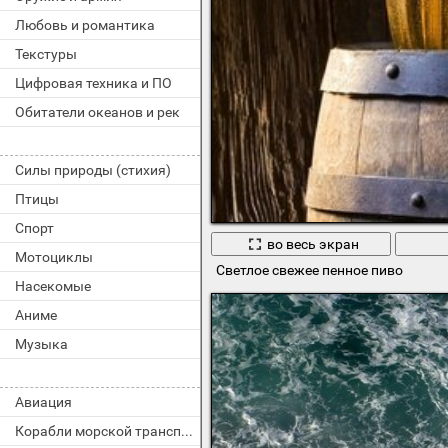
Любовь и романтика
Текстуры
Цифровая техника и ПО
Обитатели океанов и рек
Силы природы (стихия)
Птицы
Спорт
во весь экран
Мотоциклы
Светлое свежее пенное пиво
Насекомые
Аниме
Музыка
Авиация
Корабли морской транспорт