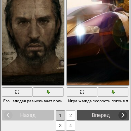
Его - злодея разыскивает полиция
Игра жажда скорости погоня п
Назад
Вперед
1
2
3
4