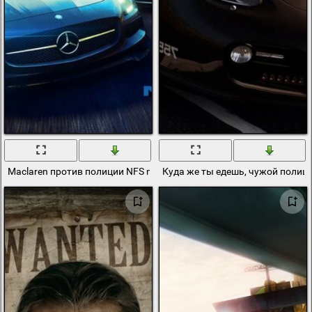
Maclaren против полиции NFS mw
Куда же ты едешь, чужой полиц