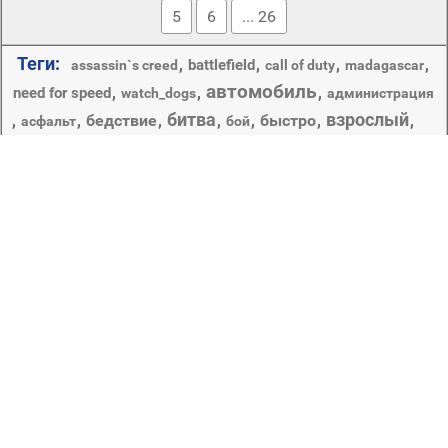
5
6
... 26
Теги:
,
,
,
,
battlefield
assassin`s creed
call of duty
madagascar
автомобиль
,
,
,
need for speed
watch_dogs
администрация
битва
взрослый
,
,
бедствие
,
,
,
быстро
,
,
асфальт
бой
,
,
,
,
военные
,
войны
,
взрыв
видео
винтаж
воды
восстание
группа
,
,
,
,
,
,
гонки
город
горячая
грязные
,
,
,
,
,
,
действие
диск
дорога
дым
женщина
древесины
игры
,
,
,
,
митинг
,
,
,
многие
костер
лидер
мечи и клинки
небо
,
,
,
,
,
один
опасность
носить
оборудование
образование
полиция
,
пламя
,
,
,
,
,
поджог
портрет
оружие
похороны
преступление
,
,
,
путешествия
производительности
,
,
спешите
,
,
рабочего стола
размытость
тепло
человек
транспортная система
,
,
фильмы
В нек-рых странах: орган государственного управления,
имеющий своей задачей охрану безопасности
существующего строя и защиту порядков,
установленных в интересах господствующего класса.