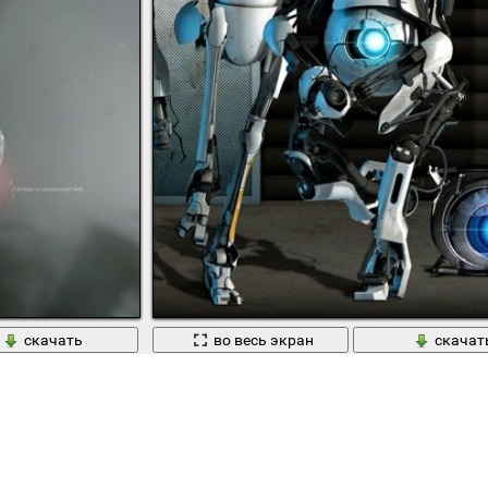
скачать
во весь экран
скачат
Ищображение транспоотной системы с фона