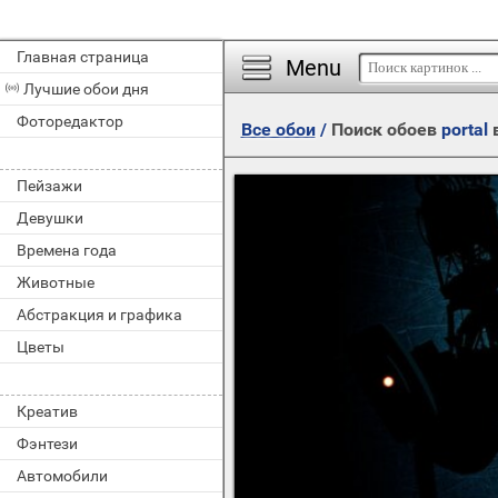
Главная страница
Menu
Лучшие обои дня
Фоторедактор
Все обои
/
Поиск обоев
portal
в
Пейзажи
Девушки
Времена года
Животные
Абстракция и графика
Цветы
Креатив
Фэнтези
Автомобили