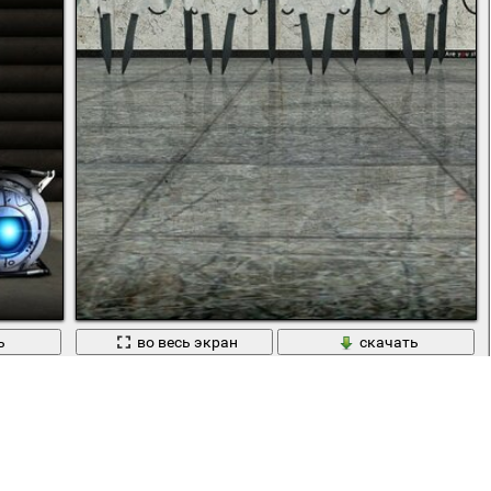
ь
во весь экран
скачать
риками
Танцующие фигуры на паркете