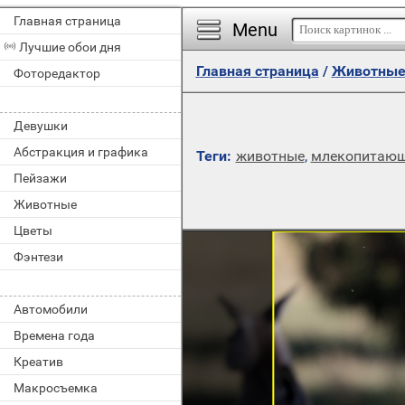
Главная страница
Menu
Лучшие обои дня
Главная страница
/
Животны
Фоторедактор
Девушки
Абстракция и графика
Теги:
животные
,
млекопитаю
Пейзажи
Животные
Цветы
Фэнтези
Автомобили
Времена года
Креатив
Макросъемка