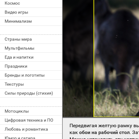
Космос
Видео игры
Минимализм
Страны мира
Мультфильмы
Еда и напитки
Праздники
Бренды и логотипы
Текстуры
Силы природы (стихия)
Мотоциклы
Цифровая техника и ПО
Передвигая желтую рамку вы
Любовь и романтика
как
обои на рабочий стол
. З
Юмор и сатира