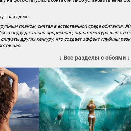
ку на фото-статус во Вконтакте. Либо установить ее на об
ут вас здесь.
рупным планом, снятая в естественной среде обитания. Ж
ех кенгуру детально прорисован, видна текстура шерсти 
силуэты других кенгуру, что создает эффект глубины резк
отой час.
↓ Все разделы с обоями ↓