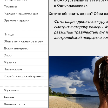
Можно установить эту картин
в Одноклассниках
Фильмы
Города и архитектура
Хотите обновить экран? Обои жд
Оружие и армия
Фотография дикого кенгуру к
смотрит в сторону камеры. М
размытый травянистый луг и 
Птицы
австралийской природы в зол
Обитатели океанов и рек
Дом и интерьер
Спорт
Музыка
Насекомые
Корабли морской транспорт
Мужчины
Аниме
Личные фото