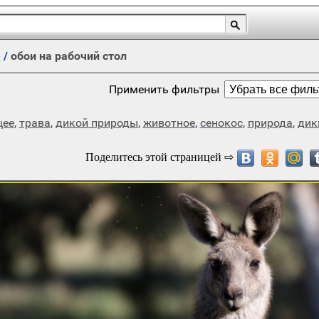
е
/
обои на рабочий стол
Применить фильтры
щее
,
трава
,
дикой природы
,
животное
,
сенокос
,
природа
,
дик