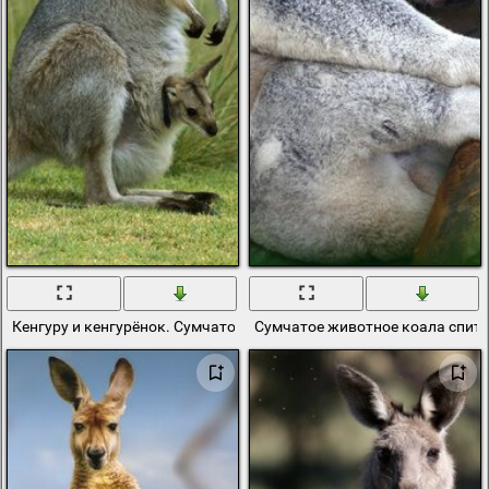
Кенгуру и кенгурёнок. Сумчатое млекопитающее
Сумчатое животное коала спит 