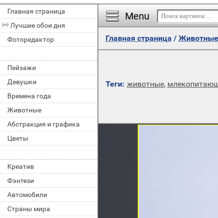
Главная страница
Menu
Лучшие обои дня
Главная страница
/
Животны
Фоторедактор
Пейзажи
Девушки
Теги:
животные
,
млекопитаю
Времена года
Животные
Абстракция и графика
Цветы
Креатив
Фэнтези
Автомобили
Страны мира