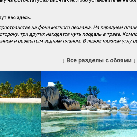
ку на фото-статус во Вконтакте. Либо установить ее на об
ут вас здесь.
пространстве на фоне мягкого пейзажа. На переднем план
в сторону, три других находятся чуть поодаль в траве. Ко
нием и размытым задним планом. В левом нижнем углу ра
↓ Все разделы с обоями ↓