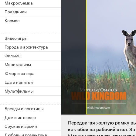
Макросъемка
Праздники
Космос
Видео игры
Города и архитектура
Фильмы
Минимализм
Юмор и сатира
Еда и напитки
Мультфильмы
Бренды и логотипы
Дом и интерьер
Передвигая желтую рамку вы
Оружие и армия
как
обои на рабочий стол
. З
Любовь и романтика