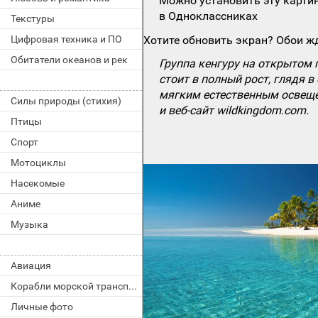
Можно установить эту картин
в Одноклассниках
Текстуры
Цифровая техника и ПО
Хотите обновить экран? Обои жд
Обитатели океанов и рек
Группа кенгуру на открытом 
стоит в полный рост, глядя 
мягким естественным освеще
Силы природы (стихия)
и веб-сайт wildkingdom.com.
Птицы
Спорт
Мотоциклы
Насекомые
Аниме
Музыка
Авиация
Корабли морской транспорт
Личные фото