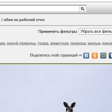
е
/
обои на рабочий стол
Применить фильтры
щее
,
дикой природы
,
трава
,
животное
,
природа
,
милые
,
дики