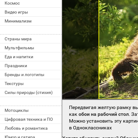
Космос
Видео игры
Минимализм
Страны мира
Мультфильмы
Еда и напитки
Праздники
Бренды и логотипы
Текстуры
Силы природы (стихия)
Передвигая желтую рамку вы
Мотоциклы
как
обои на рабочий стол
. З
Цифровая техника и ПО
Можно установить эту картин
в Одноклассниках
Любовь и романтика
Юмор и сатира