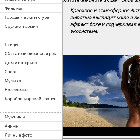
Хотите обновить экран? Обои жд
Фильмы
Красивое и атмосферное фот
шерстью выглядят мило и лю
Города и архитектура
эффект боке и подчеркивая е
Оружие и армия
экосистеме.
Птицы
Обитатели океанов и рек
Дом и интерьер
Спорт
Музыка
Насекомые
Корабли морской транспорт
Мужчины
Аниме
Личные фото