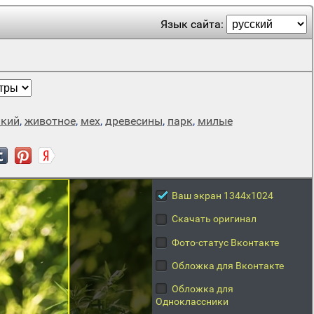
Язык сайта:
кий
,
животное
,
мех
,
древесины
,
парк
,
милые
Ваш экран 1344x1024
Скачать оригинал
Фото-статус Вконтакте
Обложка для Вконтакте
Обложка для
Одноклассники