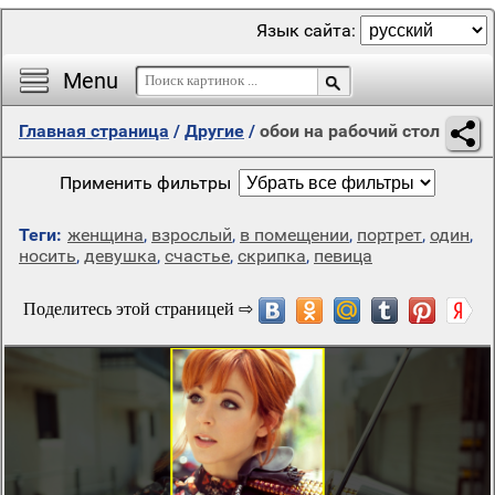
Язык сайта:
Menu
Главная страница
/
Другие
/
обои на рабочий стол
Применить фильтры
Теги:
женщина
,
взрослый
,
в помещении
,
портрет
,
один
,
носить
,
девушка
,
счастье
,
скрипка
,
певица