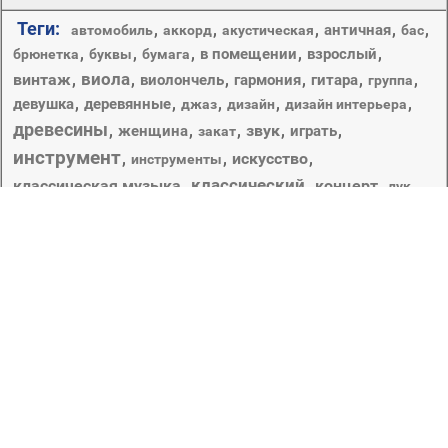
Теги:
,
,
,
,
,
античная
автомобиль
аккорд
акустическая
бас
,
,
,
,
,
в помещении
взрослый
брюнетка
буквы
бумага
виола
винтаж
,
,
,
,
,
,
виолончель
гармония
гитара
группа
,
,
,
,
,
девушка
деревянные
джаз
дизайн
дизайн интерьера
древесины
,
,
,
звук
,
,
женщина
играть
закат
инструмент
,
,
искусство
,
инструменты
классический
классическая музыка
,
,
концерт
,
,
лук
музыка
музыкант
,
музыкальные инструменты
,
,
один
,
,
,
,
оркестр
,
,
музыканты
носить
опасность
певица
,
,
,
,
портрет
примечание
производительности
примечания
,
,
,
,
,
рабочего стола
самолет
симфония
путешествия
руки
скрипка
скрипач
,
,
,
скрипки
смычковый струнный инструмент
,
,
старый
,
,
,
фестиваль
страницы
счастье
темный
Четырёхструнный смычковый музыкальный
инструмент высокого тембра.