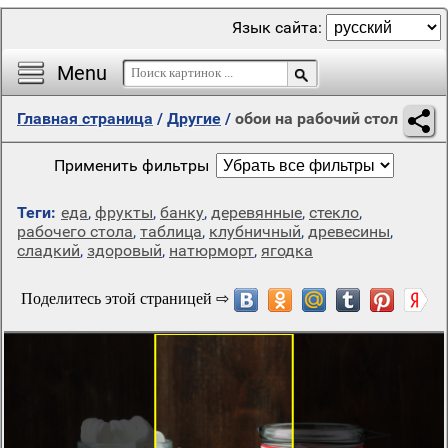
Язык сайта:
Menu
Главная страница
/
Другие
/
обои на рабочий стол
Применить фильтры
Теги:
еда
,
фрукты
,
банку
,
деревянные
,
стекло
,
рабочего стола
,
таблица
,
клубничный
,
древесины
,
сладкий
,
здоровый
,
натюрморт
,
ягодка