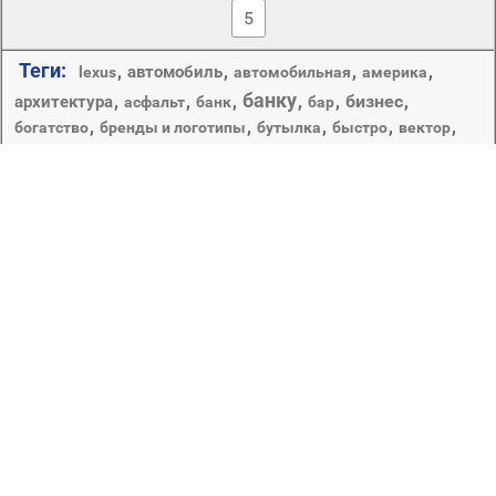
5
Теги:
,
,
,
,
автомобиль
lexus
автомобильная
америка
банку
,
,
,
,
,
бизнес
,
архитектура
асфальт
банк
бар
,
,
,
,
,
богатство
бренды и логотипы
бутылка
быстро
вектор
,
вкусные
,
,
,
город
,
,
городской
винтаж
воды
высокий
,
,
,
,
,
,
,
джем
деньги
деревянные
десерты
диета
дизайн
диск
еда
,
,
,
,
,
,
дом
домашние
древесины
дорога
дрч
,
,
,
,
,
еда и напитки
здоровый
здоровья
желатин
завтрак
,
клубничный
,
,
,
,
контейнер
мармелад
небо
зеленый
рабочего стола
,
,
,
отражение
перспективы
,
символ
,
сладкий
,
современные
,
,
рождество
сок
стекло
,
,
,
фрукты
,
,
сочные
сталь
футуристический
,
ягодка
,
центр города
яркий
Цилиндрический сосуд. Маленький стеклянный сосуд,
применяемый в медицине с целью вызвать местный
прилив крови. Подводная морская отмель. Крупное
кредитное учреждение. В карточных играх: