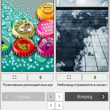
Позитивные разноцветные крышки от банки
Небосвод отражается в окнах н
Назад
Вперед
1
2
3
4