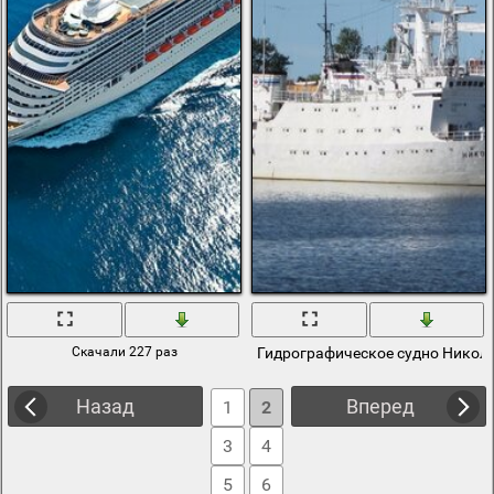
Скачали 227 раз
Гидрографическое судно Никол
Назад
Вперед
1
2
3
4
5
6