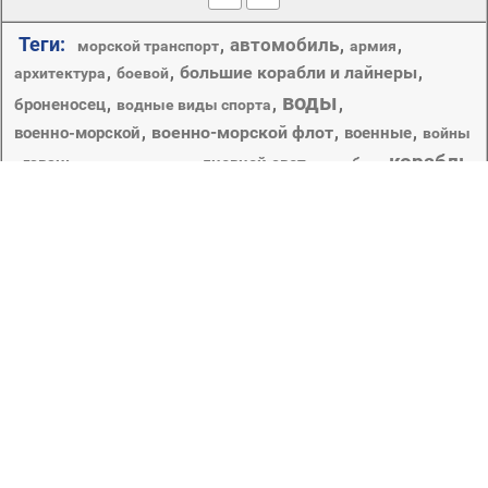
Теги:
автомобиль
,
,
,
морской транспорт
армия
,
,
большие корабли и лайнеры
,
архитектура
боевой
воды
,
,
,
броненосец
водные виды спорта
,
военно-морской флот
,
,
военно-морской
военные
войны
корабль
,
,
,
,
,
,
гавань
дневной свет
гонки
дерево
корабли
,
,
,
,
,
,
лето
крейсер
крейсер аврора
круизное судно
курорт
море
лодка
небо
,
,
,
,
,
,
,
морских
морской
моря
маст
океан
отдых
,
,
,
,
,
,
отпуск
,
остров
озеро
оружие
отель
парус
,
,
парусник
,
парусные суда
,
,
отражение
пирс
плавсредство
,
,
,
,
,
пляж
порт
природа
промышленность
путешествия
,
,
,
,
,
,
радар
регата
самолет
стул
технология
транспортная система
,
,
,
,
тропический
туризм
шхуна
,
яхта
экзотические
На нашем сайте можно скачать обои для Android.
Найти заставку на экран блокировки. Скачать обои на
рабочий стол бесплатно.