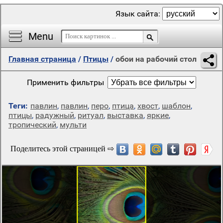
Язык сайта:
Menu
Главная страница
/
Птицы
/
обои на рабочий стол
Применить фильтры
Теги:
павлин
,
павлин
,
перо
,
птица
,
хвост
,
шаблон
,
птицы
,
радужный
,
ритуал
,
выставка
,
яркие
,
тропический
,
мульти