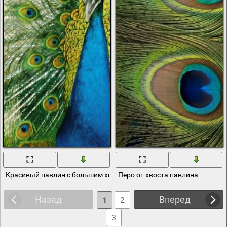
Красивый павлин с большим хвостом
Перо от хвоста павлина
Назад
Вперед
1
2
3