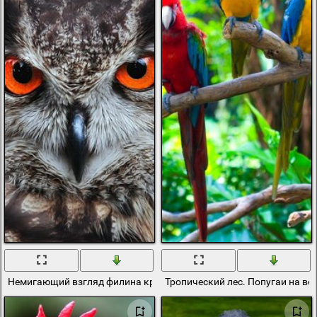
Немигающий взгляд филина крупным планом
Тропический лес. Попугаи на ве