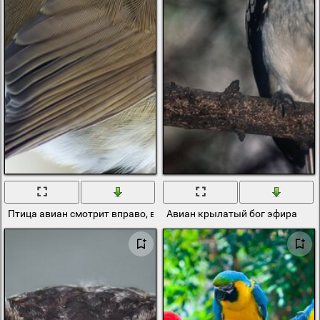
Птица авиан смотрит вправо, вид сбоку
Авиан крылатый бог эфира