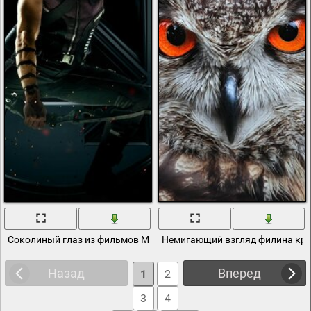
Соколиный глаз из фильмов Марвел
Немигающий взгляд филина кр
Назад
Вперед
1
2
3
4