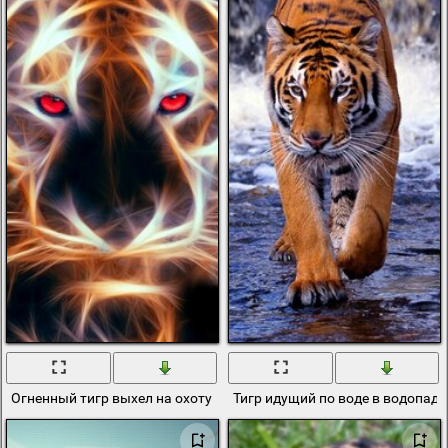
Огненный тигр выхел на охоту
Тигр идущий по воде в водопаде