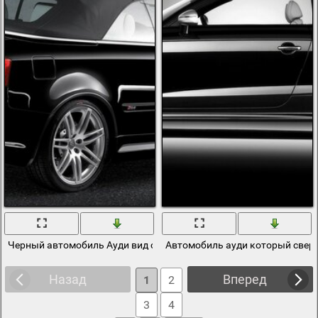
Черный автомобиль Ауди вид сзади на фоне бетонной стены
Автомобиль ауди который сверх
Назад
Вперед
1
2
3
4