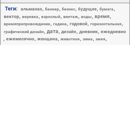
Теги:
альманах
,
,
,
,
,
будущее
баннер
бизнес
бумага
время
вектор
,
,
,
,
,
,
веревка
взрослый
винтаж
воды
,
,
годовой
,
,
времяпрепровождение
гадина
горизонтальная
дата
,
,
,
дневник
,
ежедневно
дизайн
графический дизайн
,
ежемесячно
,
,
,
,
,
женщина
животное
зима
змея
календарь
иллюстрация
,
,
,
иностранные мультики
,
,
,
,
,
набор
,
коллекция
лето
карта
количество
мода
новый год
,
,
,
,
,
натюрморт
один
опасность
отдых
певицы
планировщик
повестка дня
,
,
,
,
,
портрет
праздник
расписание
,
,
,
,
праздники
природа
рабочего стола
,
,
,
,
,
ребенок
релаксация
рождество
сексуальный
символ
,
,
,
,
,
участие
текст
темный
удовольствие
украшения
шаблон
,
эскиз
Способ счисления дней в году. Таблица или книжка с
перечнем всех дней в году (с различными справочными
сведениями). Распределение по времени (дням,
месяцам) отдельных видов деятельности.