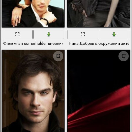
Фильм ian somerhalder дневники вампира nina dobrev
Нина Добрев в окружении актёр