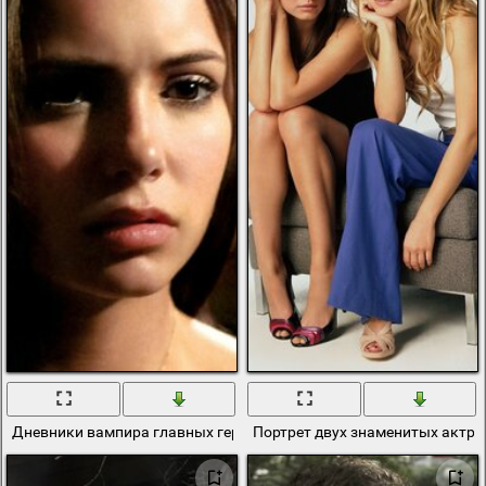
Дневники вампира главных героев
Портрет двух знаменитых актри