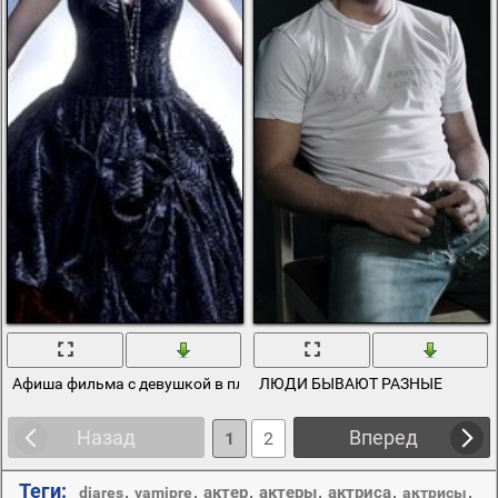
Афиша фильма с девушкой в платье
ЛЮДИ БЫВАЮТ РАЗНЫЕ
Назад
Вперед
1
2
Теги:
,
,
,
,
,
,
актер
актеры
актриса
diares
vamipre
актрисы