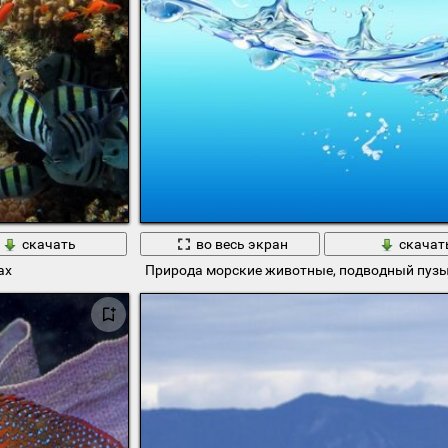
скачать
во весь экран
скачат
ах
Природа морские животные, подводный пуз