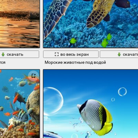
скачать
во весь экран
скачат
тся
Морские животные под водой