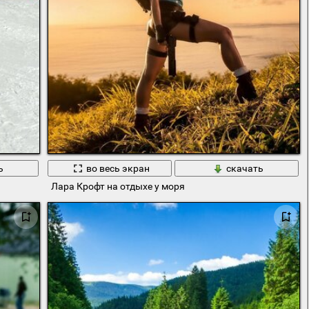
ь
во весь экран
скачать
Лара Крофт на отдыхе у моря