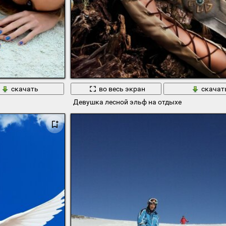
скачать
во весь экран
скачат
Девушка лесной эльф на отдыхе