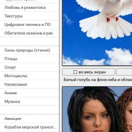
Любовь и романтика
Текстуры
Цифровая техника и ПО
Обитатели океанов и рек
Силы природы (стихия)
Птицы
Спорт
во весь экран
Мотоциклы
Белый голубь на фоне неба и обла
Насекомые
Аниме
Музыка
Авиация
Корабли морской транспорт