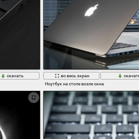
скачать
во весь экран
скачат
Ноутбук на столе возле окна