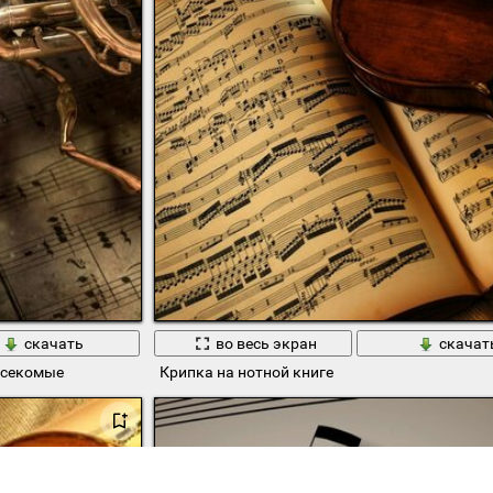
скачать
во весь экран
скачат
асекомые
Крипка на нотной книге