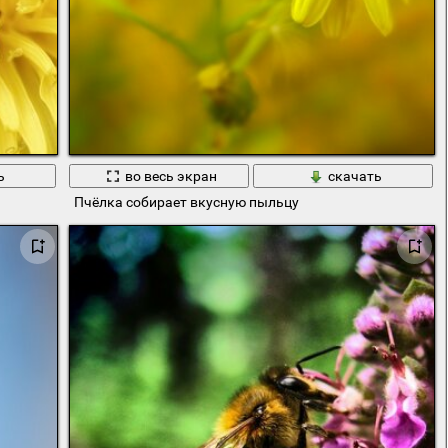
ь
во весь экран
скачать
Пчёлка собирает вкусную пыльцу