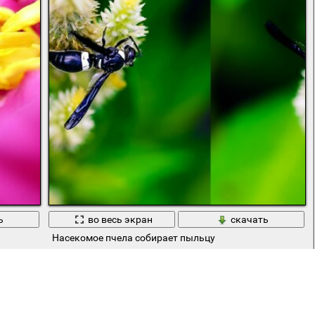
ь
во весь экран
скачать
Насекомое пчела собирает пыльцу