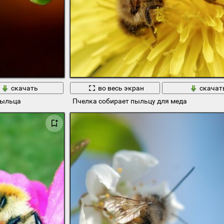
скачать
во весь экран
скачат
пыльца
Пчелка собирает пыльцу для меда