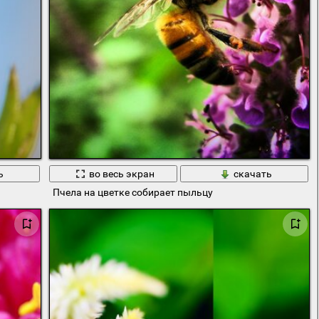
ь
во весь экран
скачать
Пчела на цветке собирает пыльцу