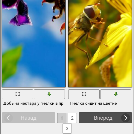
Добыча нектара у пчелки в природе
Пчёлка сидит на цветке
Назад
Вперед
1
2
3