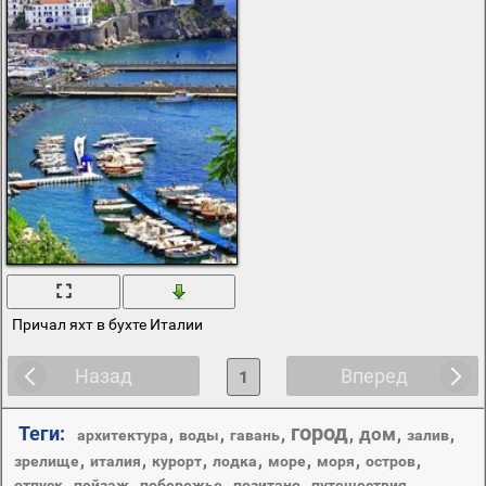
Причал яхт в бухте Италии
Назад
Вперед
1
город
Теги:
дом
,
,
,
,
,
,
архитектура
воды
гавань
залив
,
,
,
,
,
,
,
зрелище
италия
курорт
лодка
море
моря
остров
,
,
,
,
,
отпуск
пейзаж
побережье
позитано
путешествия