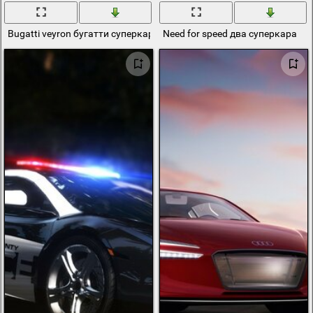
Bugatti veyron бугатти суперкар
Need for speed два суперкара