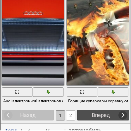
Audi электронной электронов суперкар
Горящие суперкары соревнуются
Назад
Вперед
1
2
автомобиль
Теги:
,
,
,
bentley
need for speed