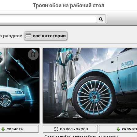
Троян обои на рабочий стол
в разделе
все категории
скачать
во весь экран
скачат
Бело-голубой автомобиль с колесом