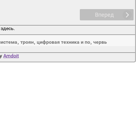
Вперед
 здесь.
система
,
троян
,
цифровая техника и по
,
червь
by
Amdoit