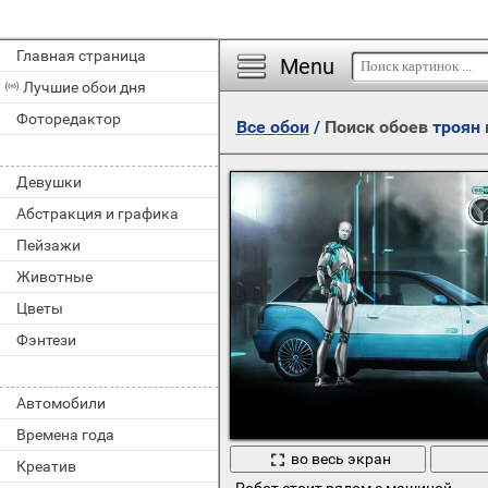
Главная страница
Menu
Лучшие обои дня
Фоторедактор
Все обои
/
Поиск обоев
троян
Девушки
Абстракция и графика
Пейзажи
Животные
Цветы
Фэнтези
Автомобили
Времена года
во весь экран
Креатив
Робот стоит рядом с машиной