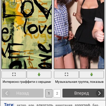
Интересно граффити с серцами на стене
Музыкальная группа, показываю
Назад
Вперед
1
2
Теги:
,
,
алкоголь
,
,
,
,
аэрограф
актер
але
аннотация
бар