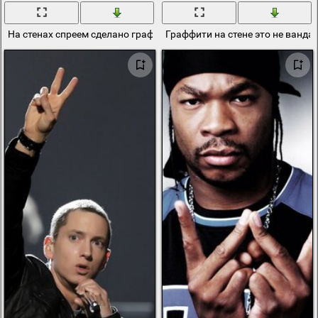
На стенах спреем сделано граффити
Граффити на стене это не ванда