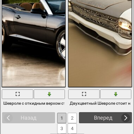
Шевроле с откидным верхом стоит на тротуаре
Двухцветный Шевроле стоит на 
Назад
Вперед
1
2
3
4