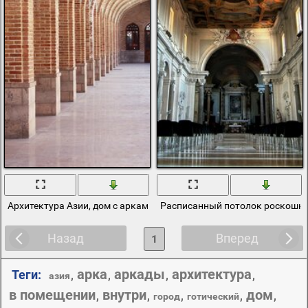
Архитектура Азии, дом с арками
Расписанный потолок роскошно
Назад
Вперед
1
арка
аркады
архитектура
Теги:
,
,
,
,
азия
в помещении
внутри
дом
,
,
,
,
,
город
готический