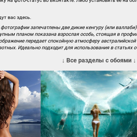
ку на фото-статус во Вконтакте. Либо установить ее на об
ут вас здесь.
фотографии запечатлены две дикие кенгуру (или валлаби) 
упным планом показана взрослая особь, стоящая в профил
зображение передает спокойную атмосферу австралийской 
отных. Идеально подходит для использования в статьях о 
↓ Все разделы с обоями ↓