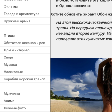
Можно установить эту картин
в Одноклассниках
Фильмы
Города и архитектура
Хотите обновить экран? Обои жд
Оружие и армия
На этой высококачественной 
травы. На переднем плане кр
неё видна вторая кенгуру. И
Птицы
поведение этих сумчатых жив
Обитатели океанов и рек
Дом и интерьер
Спорт
Музыка
Насекомые
Корабли морской транспорт
Мужчины
Аниме
Личные фото