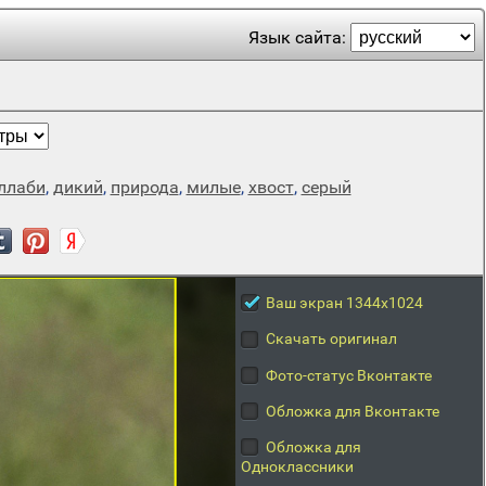
Язык сайта:
ллаби
,
дикий
,
природа
,
милые
,
хвост
,
серый
Ваш экран 1344x1024
Скачать оригинал
Фото-статус Вконтакте
Обложка для Вконтакте
Обложка для
Одноклассники