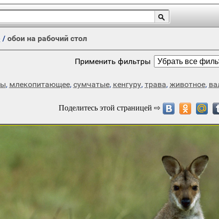
е
/
обои на рабочий стол
Применить фильтры
ды
,
млекопитающее
,
сумчатые
,
кенгуру
,
трава
,
животное
,
ва