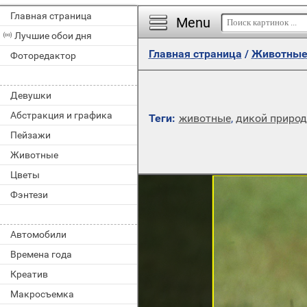
Главная страница
Menu
Лучшие обои дня
Главная страница
/
Животны
Фоторедактор
Девушки
Абстракция и графика
Теги:
животные
,
дикой приро
Пейзажи
Животные
Цветы
Фэнтези
Автомобили
Времена года
Креатив
Макросъемка