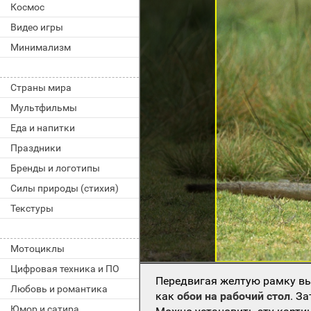
Космос
Видео игры
Минимализм
Страны мира
Мультфильмы
Еда и напитки
Праздники
Бренды и логотипы
Силы природы (стихия)
Текстуры
Мотоциклы
Цифровая техника и ПО
Передвигая желтую рамку вы
Любовь и романтика
как
обои на рабочий стол
. З
Юмор и сатира