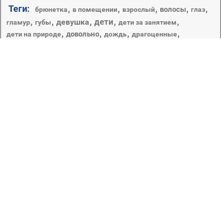
Теги:
,
,
,
,
,
волосы
брюнетка
в помещении
взрослый
глаз
дети
,
,
девушка
,
,
,
гламур
губы
дети за занятием
,
,
,
,
довольно
дети на природе
дождь
драгоценные
,
,
,
,
,
женщина
здоровья
зима
зонтик
игрушка
,
,
,
,
изолированные
кленовый
кожа
кондитерское изделие
,
,
,
,
,
,
лето
красивые
крошечные
крышка
курчавый
лицо
милые
мало
,
,
,
,
,
любопытство
малыш
мальчик
,
,
,
,
,
невинность
,
мода
младенцы
модель
молодой
мыло
,
,
,
,
,
новорожденный
один
осень
отдых
очаровательны
,
,
,
портрет
,
природа
,
,
парк
пастбище
поле
радость
ребенок
,
,
,
,
,
сельских
сельской местности
семья
сенокос
удовольствие
,
,
,
сидеть
смешно
трава
Смотреть едва ли не бесконечно можно не только на
горящее пламя или текущую воду, изображения детей
точно также притягивают взгляд и заставляют
улыбнуться. Прекрасно, когда рабочий стол украшает
фото, вызывающее лишь положительные эмоции и
мгновенно повышающее настроение. Самая лучшая
коллекция, в которой собраны заставки на рабочий