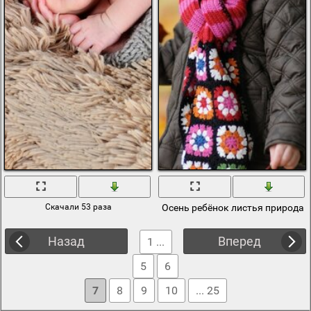
Скачали 53 раза
Осень ребёнок листья природа
Назад
Вперед
1 ...
5
6
7
8
9
10
... 25